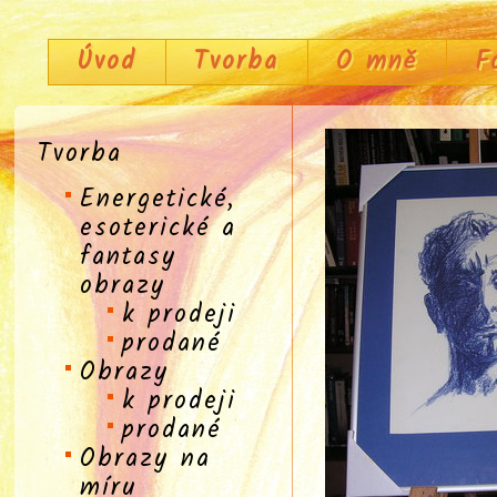
Úvod
Tvorba
O mně
F
Tvorba
Energetické,
esoterické a
fantasy
obrazy
k prodeji
prodané
Obrazy
k prodeji
prodané
Obrazy na
míru